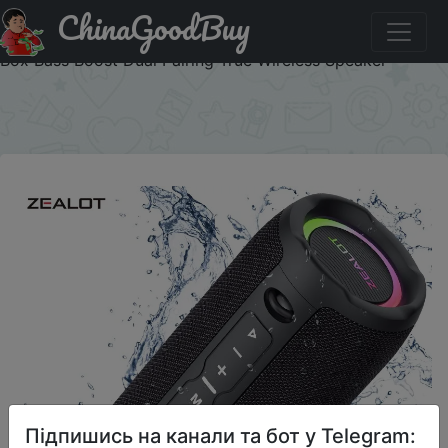
ChinaGoodBuy
Купити на розпродажі ZEALOT S49PRO Portable
Bluetooth Speaker 20W IPX6 Waterproof Powerful Sound
Box Bass Boost Dual Pairing True Wireless Speaker
×
Підпишись на канали та бот у Telegram: