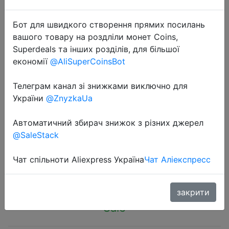
Бот для швидкого створення прямих посилань
вашого товару на роздліли монет Coins,
Superdeals та інших розділів, для більшої
економії
@AliSuperCoinsBot
2024-01-28
ZEALOT S49PRO Portable Bluetooth
Телеграм канал зі знижками виключно для
Speaker 20W IPX6 Waterproof
України
@ZnyzkaUa
Powerful Sound Box Bass Boost
Автоматичний збирач знижок з різних джерел
Dual Pairing True Wireless Speaker
@SaleStack
Чат спільноти Aliexpress Україна
Чат Аліекспресс
$24.58
закрити
Sale