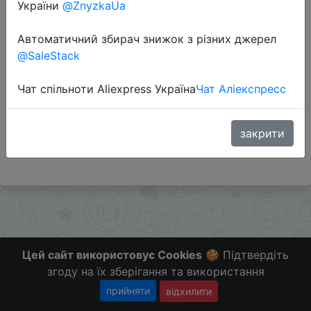
України
@ZnyzkaUa
Промокод:
"3ac806"
Автоматичний збирач знижок з різних джерел
@SaleStack
Перейти до магазину
Чат спільноти Aliexpress Україна
Чат Аліекспресс
#Banggood
закрити
Больше скидок в телеграмм
t.me/ChinaGoodBuy
Цей сайт використовує Cookies
🍪 Підтвердіть
згоду на їх зберігання та використання
прийняти
відхилити