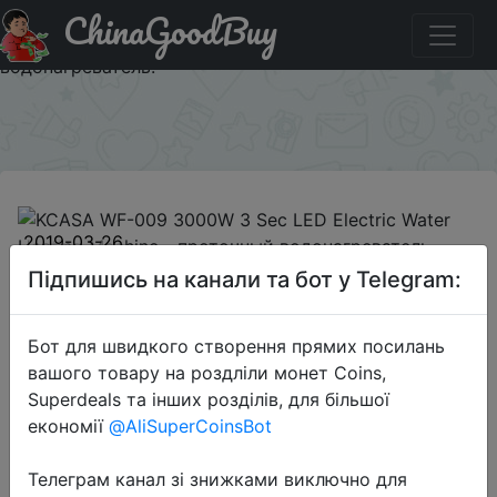
ChinaGoodBuy
Придбати по знижці 3ac806 KCASA WF-009 3000W 3
Sec LED Electric Water Heating Machine - проточный
водонагреватель.
×
2019-03-26
KCASA WF-009 3000W 3 Sec LED
Підпишись на канали та бот у Telegram:
Electric Water Heating Machine -
проточный водонагреватель.
Бот для швидкого створення прямих посилань
вашого товару на роздліли монет Coins,
Superdeals та інших розділів, для більшої
$19.99
економії
@AliSuperCoinsBot
Телеграм канал зі знижками виключно для