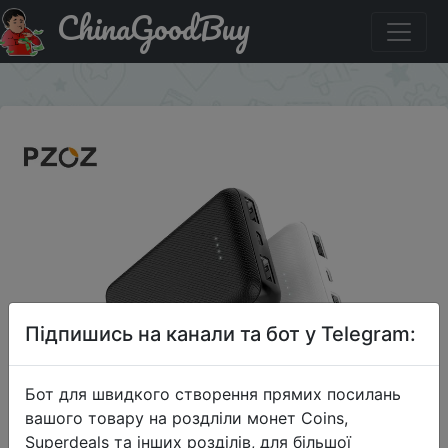
ChinaGoodBuy
Знижка на PZOZ power bank 10000 мАч
×
Підпишись на канали та бот у Telegram:
Бот для швидкого створення прямих посилань
вашого товару на роздліли монет Coins,
Superdeals та інших розділів, для більшої