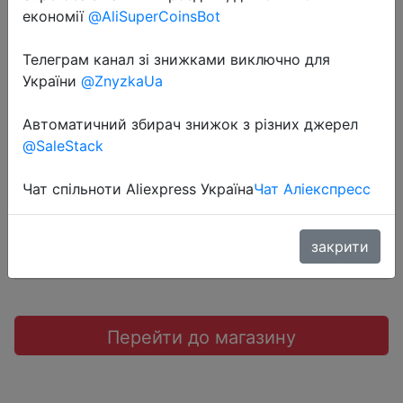
економії
@AliSuperCoinsBot
Телеграм канал зі знижками виключно для
України
@ZnyzkaUa
2019-03-26
PZOZ power bank 10000 мАч
Автоматичний збирач знижок з різних джерел
@SaleStack
$9.99
Чат спільноти Aliexpress Україна
Чат Аліекспресс
Sale
закрити
Перейти до магазину