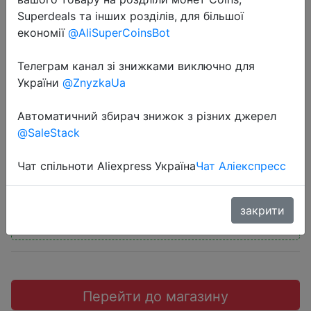
Superdeals та інших розділів, для більшої
економії
@AliSuperCoinsBot
Телеграм канал зі знижками виключно для
2018-06-22
України
@ZnyzkaUa
Convoy C8 Cree XML2 U2 1A LED
Автоматичний збирач знижок з різних джерел
Flashlight 7135 x 8 1067.3LM
@SaleStack
$13.29
Чат спільноти Aliexpress Україна
Чат Аліекспресс
закрити
Промокод:
"LYPBZ14"
Перейти до магазину