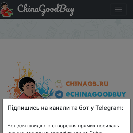
ChinaGoodBuy
Паридбати з промокодом LYPBZ14 Convoy C8 Cree
XML2 U2 1A LED Flashlight 7135 x 8 1067.3LM
×
Підпишись на канали та бот у Telegram:
Бот для швидкого створення прямих посилань
вашого товару на роздліли монет Coins,