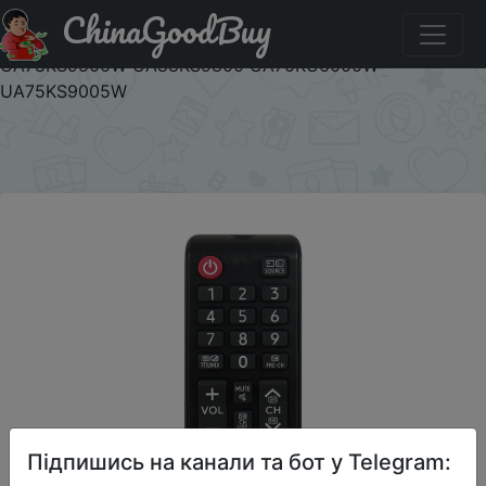
ChinaGoodBuy
Придбати New BN59 01247A Remote Control for
Samsung Universal Smart TV UA78KS9500W
UA78KS9500W UA88KS9800 UA70KU6000W
UA75KS9005W
×
Підпишись на канали та бот у Telegram: