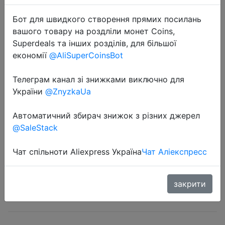
Бот для швидкого створення прямих посилань
вашого товару на роздліли монет Coins,
Superdeals та інших розділів, для більшої
економії
@AliSuperCoinsBot
Телеграм канал зі знижками виключно для
2024-01-24
України
@ZnyzkaUa
New BN59 01247A Remote Control
for Samsung Universal Smart TV
Автоматичний збирач знижок з різних джерел
UA78KS9500W UA78KS9500W
@SaleStack
UA88KS9800 UA70KU6000W
UA75KS9005W
Чат спільноти Aliexpress Україна
Чат Аліекспресс
закрити
$1.59