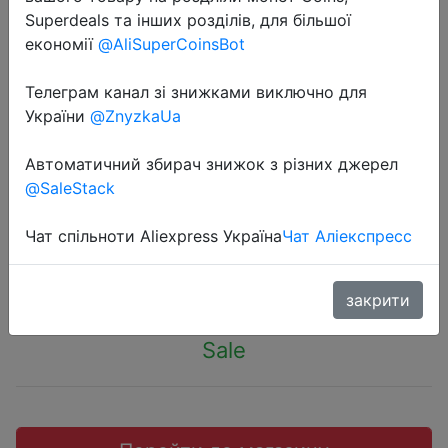
Superdeals та інших розділів, для більшої
економії
@AliSuperCoinsBot
Телеграм канал зі знижками виключно для
України
@ZnyzkaUa
2024-01-17
Термос Comfort 750 мл зеленый
Автоматичний збирач знижок з різних джерел
@SaleStack
Flamberg
Чат спільноти Aliexpress Україна
Чат Аліекспресс
288.9 грн.
закрити
Sale