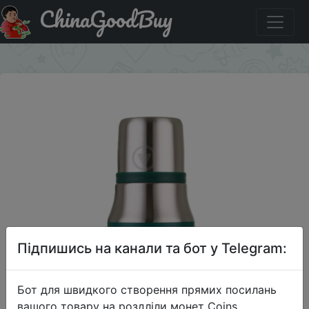
ChinaGoodBuy
Акція на Термос Comfort 750 мл зеленый Flamberg
×
Підпишись на канали та бот у Telegram:
Бот для швидкого створення прямих посилань
вашого товару на роздліли монет Coins,