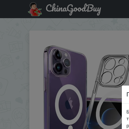
ChinaGoodBuy
Придбати по знижці Clear Magnetic Phone Case for IPhone 
Б
т
р