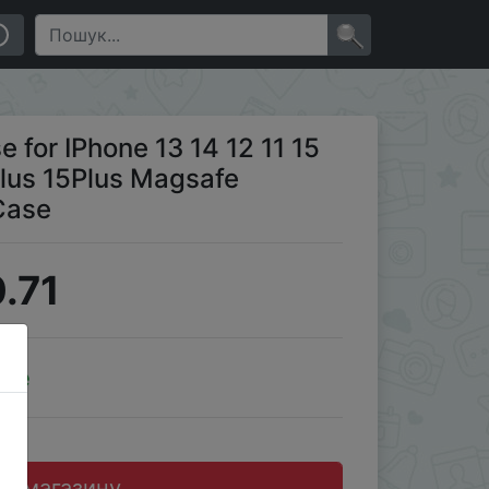
fe Wireless Charge Silicone Case
×
 for IPhone 13 14 12 11 15
Plus 15Plus Magsafe
Case
.71
ale
до магазину