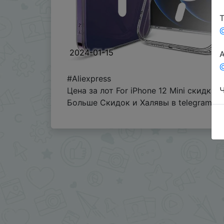
Т
2024-01-15
А
@
#Aliexpress
Ч
Цена за лот For iPhone 12 Mini скидка 
Больше Скидок и Халявы в telegram
t