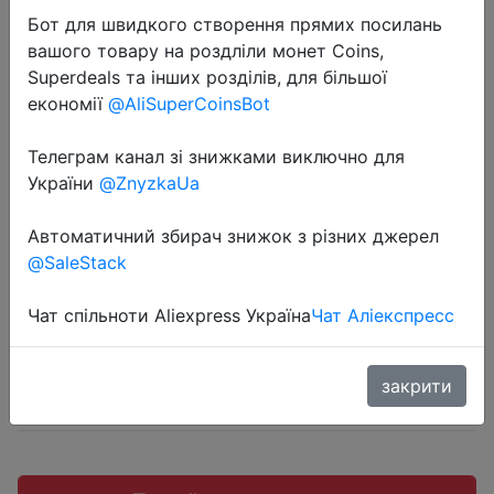
Бот для швидкого створення прямих посилань
вашого товару на роздліли монет Coins,
Superdeals та інших розділів, для більшої
економії
@AliSuperCoinsBot
2024-01-12
Car Monster Claw Scratch Decal
Телеграм канал зі знижками виключно для
України
@ZnyzkaUa
Reflective Sticker For Car Auto
Headlight Decoration Vinyl Decal
Автоматичний збирач знижок з різних джерел
@SaleStack
$0.84
Чат спільноти Aliexpress Україна
Чат Аліекспресс
закрити
Sale