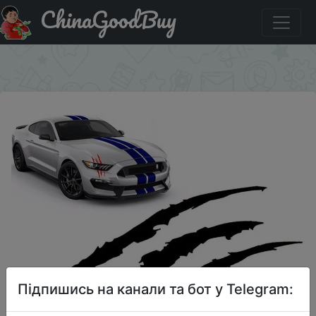
ChinaGoodBuy
Знижка на Car Monster Claw Scratch Decal Reflective
Sticker For Car Auto Headlight Decoration Vinyl Decal
×
Підпишись на канали та бот у Telegram: