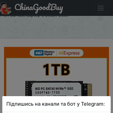
ChinaGoodBuy
Придбати по акціи Western Digital WD SN740 1TB M.2
SSD 2230 NVMe PCIe Gen 4x4 SSD for Microsoft Surface
ProX Surface Laptop 3 Steam Deck
×
Підпишись на канали та бот у Telegram: