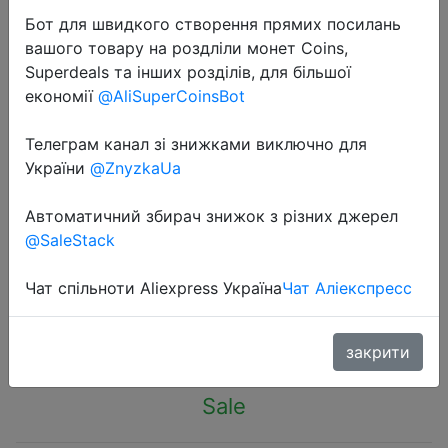
Бот для швидкого створення прямих посилань
вашого товару на роздліли монет Coins,
Superdeals та інших розділів, для більшої
економії
@AliSuperCoinsBot
2024-01-12
Телеграм канал зі знижками виключно для
Western Digital WD SN740 1TB M.2
України
@ZnyzkaUa
SSD 2230 NVMe PCIe Gen 4x4 SSD
Автоматичний збирач знижок з різних джерел
for Microsoft Surface ProX Surface
@SaleStack
Laptop 3 Steam Deck
Чат спільноти Aliexpress Україна
Чат Аліекспресс
$49.47
закрити
Sale