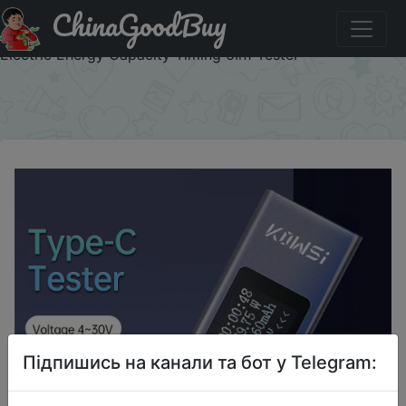
ChinaGoodBuy
Придбати по знижці DC4-30V Voltmeter Ammeter Type-
C Tester Digital Display Current Voltage Tester Power
Electric Energy Capacity Timing 6In1 Tester
×
Підпишись на канали та бот у Telegram: