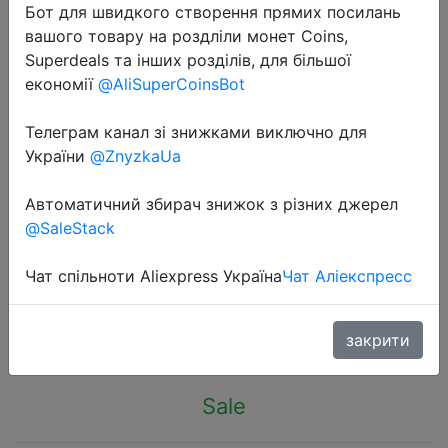
Бот для швидкого створення прямих посилань
вашого товару на роздліли монет Coins,
Superdeals та інших розділів, для більшої
економії
@AliSuperCoinsBot
Телеграм канал зі знижками виключно для
2024-01-12
України
@ZnyzkaUa
DC4-30V Voltmeter Ammeter Type-
C Tester Digital Display Current
Автоматичний збирач знижок з різних джерел
Voltage Tester Power Electric
@SaleStack
Energy Capacity Timing 6In1 Tester
Чат спільноти Aliexpress Україна
Чат Аліекспресс
$4.05
закрити
Sale