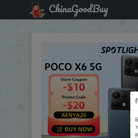
ChinaGoodBuy
Код на знижку POCOX605 [World Premiere] POCO X6 5G 
Б
т
р