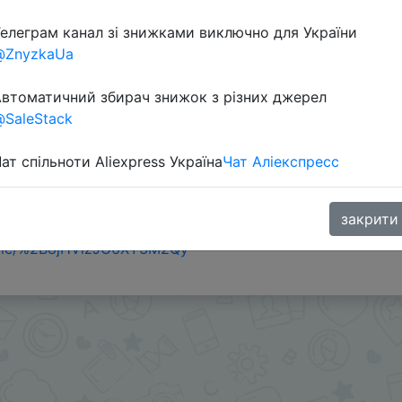
елеграм канал зі знижками виключно для України
@ZnyzkaUa
втоматичний збирач знижок з різних джерел
SaleStack
ат спільноти Aliexpress Україна
Чат Аліекспресс
605) + промокод распродажи 24WS20 или AENYA20
закрити
.me/%2B8jHVizJO6XY3M2Qy