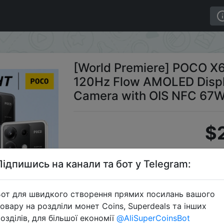
Snapdragon 7s Gen 2 120Hz Flow AMOLED Display Smart
[World Premiere] POCO X
120Hz Flow AMOLED Disp
Camera with OIS NFC 67W
$
Підпишись на канали та бот у Telegram:
Промоко
от для швидкого створення прямих посилань вашого
овару на роздліли монет Coins, Superdeals та інших
озділів, для більшої економії
@AliSuperCoinsBot
Перейти 