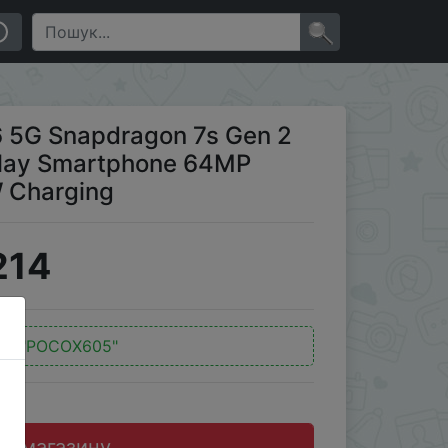
phone 64MP Camera with OIS NFC 67W Charging
×
6 5G Snapdragon 7s Gen 2
lay Smartphone 64MP
 Charging
214
д:
"POCOX605"
до магазину