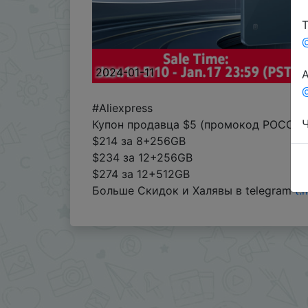
Т
2024-01-11
А
@
#Aliexpress
Ч
Купон продавца $5 (промокод POCOX
$214 за 8+256GB
$234 за 12+256GB
$274 за 12+512GB
Больше Скидок и Халявы в telegram
t