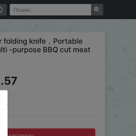
e, fruit knife
×
r folding knife，Portable
ti -purpose BBQ cut meat
.57
ale
до магазину