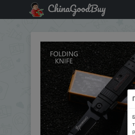
ChinaGoodBuy
Знижка на 1pc Stainless steel outdoor folding knife，Porta
Б
т
р