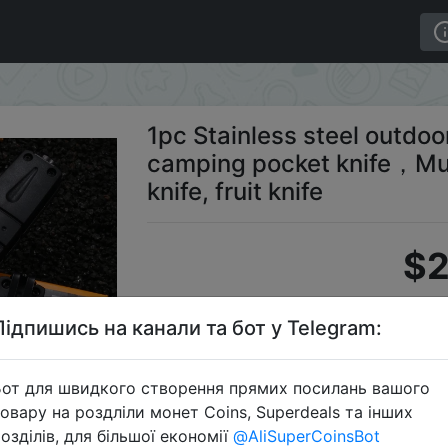
ble camping pocket knife，Multi -purpose BBQ cut meat knif
1pc Stainless steel outdoo
camping pocket knife，Mul
knife, fruit knife
$2
Підпишись на канали та бот у Telegram:
S
от для швидкого створення прямих посилань вашого
овару на роздліли монет Coins, Superdeals та інших
озділів, для більшої економії
@AliSuperCoinsBot
Перейти 