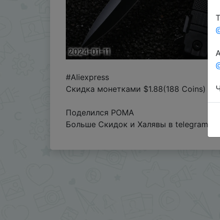
Т
2024-01-11
А
@
#Aliexpress
Ч
Скидка монетками $1.88(188 Coins)
Поделился POMA
Больше Скидок и Халявы в telegram
t