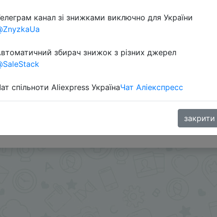
елеграм канал зі знижками виключно для України
@ZnyzkaUa
втоматичний збирач знижок з різних джерел
SaleStack
ат спільноти Aliexpress Україна
Чат Аліекспресс
закрити
.me/%2B8jHVizJO6XY3M2Qy