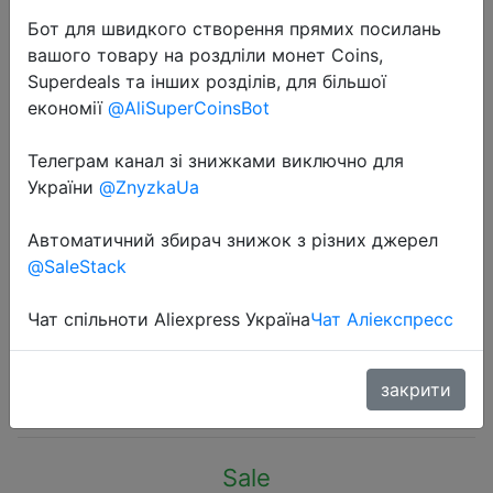
Бот для швидкого створення прямих посилань
вашого товару на роздліли монет Coins,
Superdeals та інших розділів, для більшої
економії
@AliSuperCoinsBot
2024-01-10
Телеграм канал зі знижками виключно для
Winter Warm Knitted Ring Scarf For
України
@ZnyzkaUa
Women Men Plush Full Mask
Автоматичний збирач знижок з різних джерел
Tutdoor Cashmere Solid Snood
@SaleStack
Neck Scarves Thick Bufanda
Muffler
Чат спільноти Aliexpress Україна
Чат Аліекспресс
$1.85
закрити
Sale