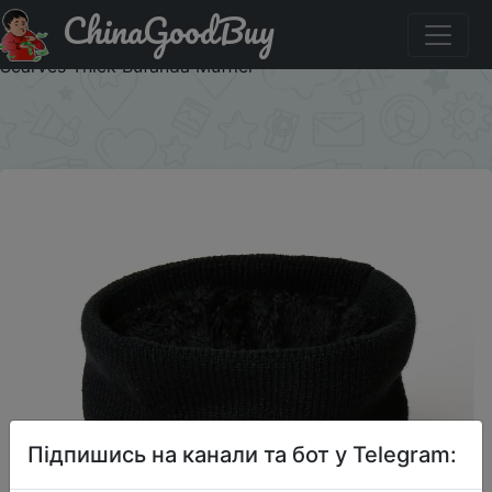
ChinaGoodBuy
Придбати Winter Warm Knitted Ring Scarf For Women
Men Plush Full Mask Tutdoor Cashmere Solid Snood Neck
Scarves Thick Bufanda Muffler
×
Підпишись на канали та бот у Telegram: