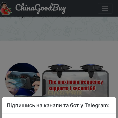
ChinaGoodBuy
Придбати Stretchable PUBG Gamepad Cooler Radiator
Fan For IOS Android Smart Phone Stand Heat Sink With
Game Trigger Gaming L1 R1 Control
×
Підпишись на канали та бот у Telegram: