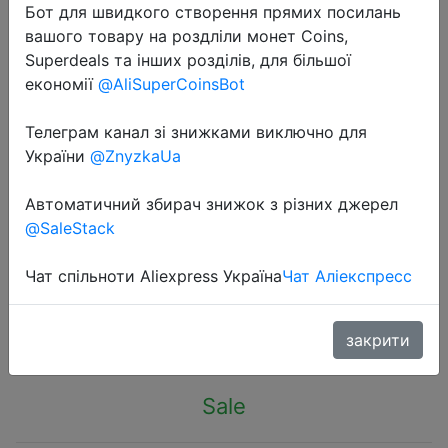
Бот для швидкого створення прямих посилань
вашого товару на роздліли монет Coins,
Superdeals та інших розділів, для більшої
економії
@AliSuperCoinsBot
Телеграм канал зі знижками виключно для
2024-01-10
України
@ZnyzkaUa
Stretchable PUBG Gamepad Cooler
Radiator Fan For IOS Android Smart
Автоматичний збирач знижок з різних джерел
Phone Stand Heat Sink With Game
@SaleStack
Trigger Gaming L1 R1 Control
Чат спільноти Aliexpress Україна
Чат Аліекспресс
$5.7
закрити
Sale