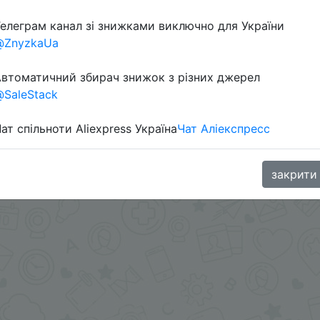
елеграм канал зі знижками виключно для України
@ZnyzkaUa
втоматичний збирач знижок з різних джерел
aGoodBuy
SaleStack
ат спільноти Aliexpress Україна
Чат Аліекспресс
закрити