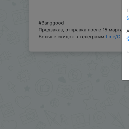
Т
#Banggood
Предзаказ, отправка после 15 марта.
А
Больше скидок в телеграмм
t.me/Chin
@
Ч