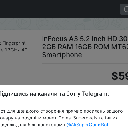
0mAh Front Fingerprint 2GB RAM 16GB ROM MT6737W Quad
InFocus A3 5.2 Inch HD 3
2GB RAM 16GB ROM MT67
Smartphone
$5
Підпишись на канали та бот у Telegram:
Промо
от для швидкого створення прямих посилань вашого
овару на роздліли монет Coins, Superdeals та інших
озділів, для більшої економії
@AliSuperCoinsBot
Перейти 