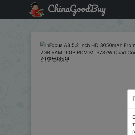
ChinaGoodBuy
Купити по знижці 3bgIFA3 InFocus A3 5.2 Inch HD 305
2019-03-04
Б
т
р