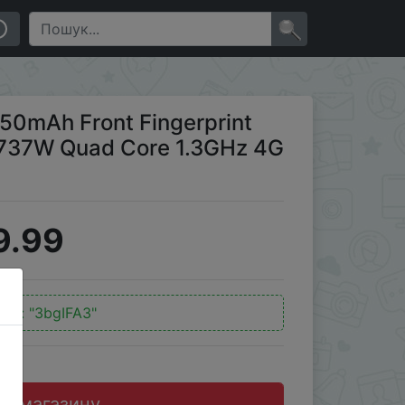
 Core 1.3GHz 4G Smartphone
×
050mAh Front Fingerprint
37W Quad Core 1.3GHz 4G
9.99
код:
"3bgIFA3"
до магазину