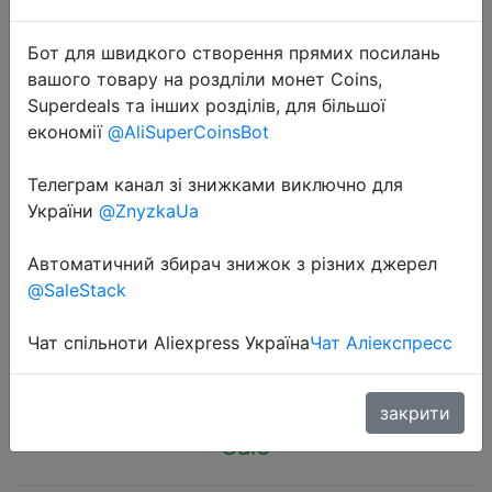
Бот для швидкого створення прямих посилань
вашого товару на роздліли монет Coins,
Superdeals та інших розділів, для більшої
економії
@AliSuperCoinsBot
2024-01-05
Mornwell F29 Oral Irrigator Dental
Телеграм канал зі знижками виключно для
Water Jet 3 Mode Water Flosser for
України
@ZnyzkaUa
Teeth Rechargeable Portable
Автоматичний збирач знижок з різних джерел
280ML Water Tank Teeth Cleaner
@SaleStack
Чат спільноти Aliexpress Україна
Чат Аліекспресс
$15.14
закрити
Sale