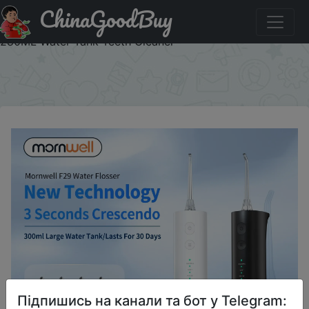
ChinaGoodBuy
Знижка на Mornwell F29 Oral Irrigator Dental Water Jet 3
Mode Water Flosser for Teeth Rechargeable Portable
280ML Water Tank Teeth Cleaner
×
Підпишись на канали та бот у Telegram: