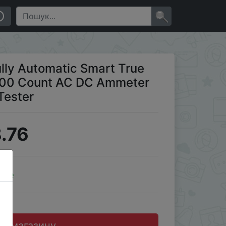
ltmeter VFC Transistor Tester
×
ly Automatic Smart True
6000 Count AC DC Ammeter
Tester
.76
ale
до магазину