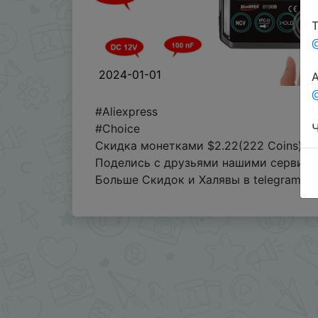
Т
2024-01-01
А
@
#Aliexpress
Ч
#Choice
Скидка монетками $2.22(222 Coins)
Поделись с друзьями нашими сервиса
Больше Скидок и Халявы в telegram
t