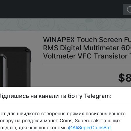
rue RMS Digital Multimeter 6000 Count AC DC Ammeter Vo
WINAPEX Touch Screen Ful
RMS Digital Multimeter 
Voltmeter VFC Transistor 
$8
Підпишись на канали та бот у Telegram:
S
от для швидкого створення прямих посилань вашого
овару на роздліли монет Coins, Superdeals та інших
озділів, для більшої економії
@AliSuperCoinsBot
Перейти 