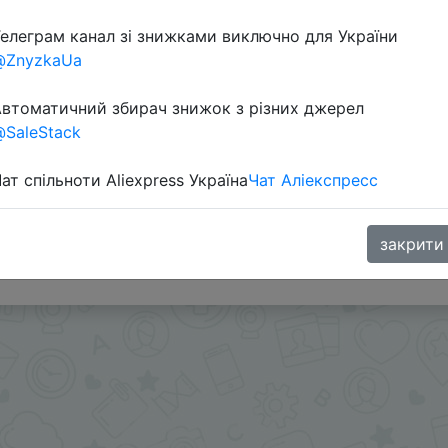
елеграм канал зі знижками виключно для України
@ZnyzkaUa
втоматичний збирач знижок з різних джерел
SaleStack
ат спільноти Aliexpress Україна
Чат Аліекспресс
ми - @Skidkovozik
закрити
.me/%2B8jHVizJO6XY3M2Qy