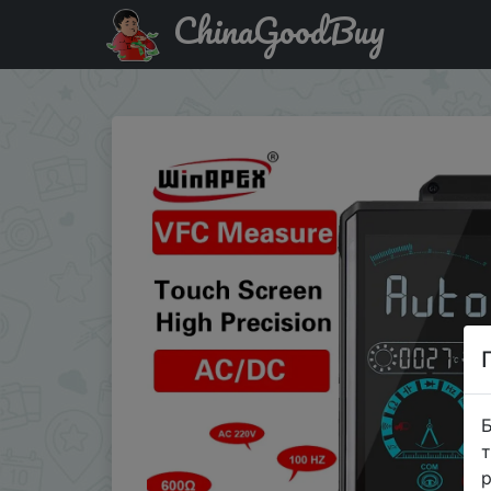
ChinaGoodBuy
Знижка на WINAPEX Touch Screen Fully Automatic Smart T
Б
т
р