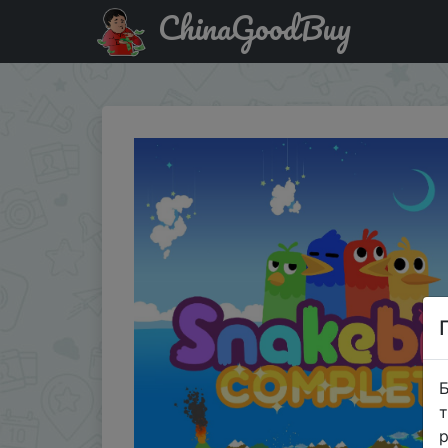
ChinaGoodBuy
Придбати по знижці Snakebird Complete бесплатная ра
Б
т
р