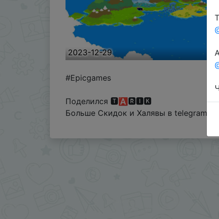
Т
2023-12-29
А
@
#Epicgames
Ч
Поделился 🆃🅰️🆁🅸🅺
Больше Скидок и Халявы в telegram
t