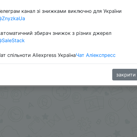
елеграм канал зі знижками виключно для України
@ZnyzkaUa
втоматичний збирач знижок з різних джерел
SaleStack
ат спільноти Aliexpress Україна
Чат Аліекспресс
.me/%2B8jHVizJO6XY3M2Qy
закрити