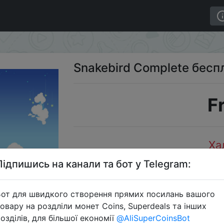
здача Epicgames
Snakebird Complete бесп
F
Ха
Підпишись на канали та бот у Telegram:
от для швидкого створення прямих посилань вашого
Перейти 
овару на роздліли монет Coins, Superdeals та інших
озділів, для більшої економії
@AliSuperCoinsBot