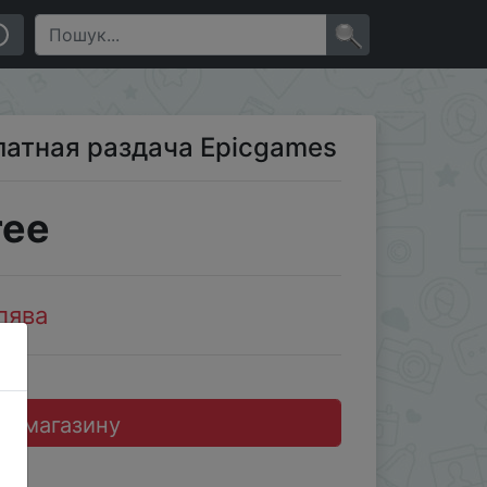
×
латная раздача Epicgames
ree
лява
до магазину