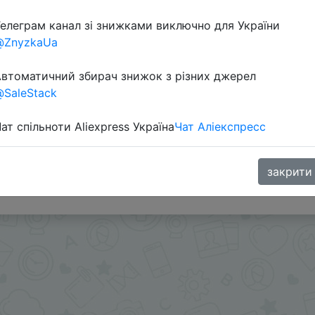
елеграм канал зі знижками виключно для України
@ZnyzkaUa
втоматичний збирач знижок з різних джерел
SaleStack
ат спільноти Aliexpress Україна
Чат Аліекспресс
ми - @Skidkovozik
закрити
.me/%2B8jHVizJO6XY3M2Qy