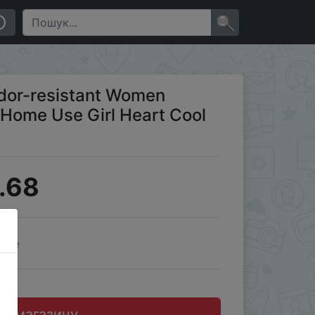
×
 Odor-resistant Women
p Home Use Girl Heart Cool
.68
ale
до магазину