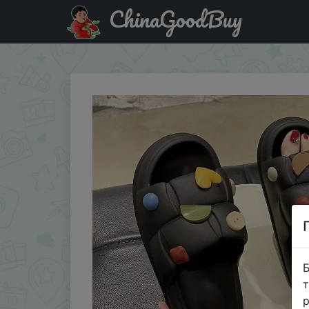
ChinaGoodBuy
Акція на Ultra-soft Slip-resistant Odor-resistant Women O
Б
т
р