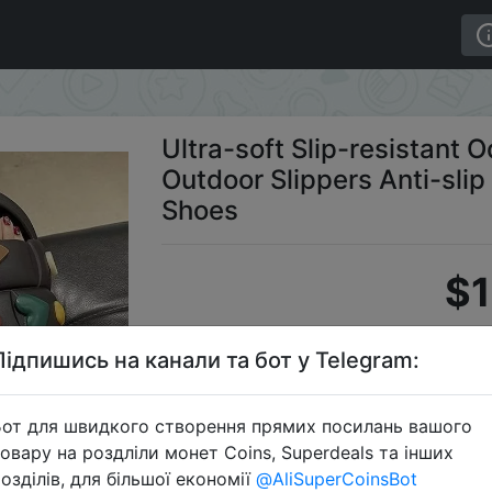
utdoor Slippers Anti-slip Home Use Girl Heart Cool Shoes
Ultra-soft Slip-resistant
Outdoor Slippers Anti-sli
Shoes
$1
Підпишись на канали та бот у Telegram:
S
от для швидкого створення прямих посилань вашого
овару на роздліли монет Coins, Superdeals та інших
озділів, для більшої економії
@AliSuperCoinsBot
Перейти 