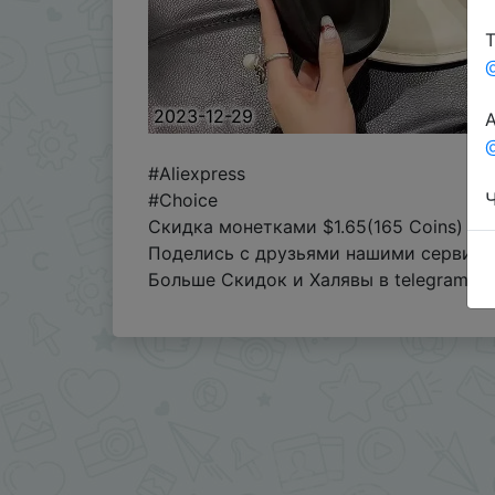
Т
2023-12-29
А
@
#Aliexpress
Ч
#Choice
Скидка монетками $1.65(165 Coins)
Поделись с друзьями нашими сервиса
Больше Скидок и Халявы в telegram
t