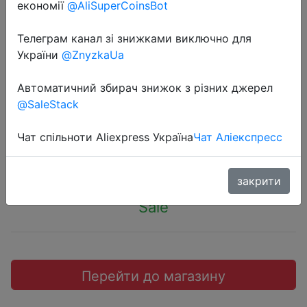
економії
@AliSuperCoinsBot
Телеграм канал зі знижками виключно для
України
@ZnyzkaUa
2019-03-03
Отличное качество 86X86 мм
Автоматичний збирач знижок з різних джерел
подрозетник.
@SaleStack
Чат спільноти Aliexpress Україна
Чат Аліекспресс
$1.79
закрити
Sale
Перейти до магазину