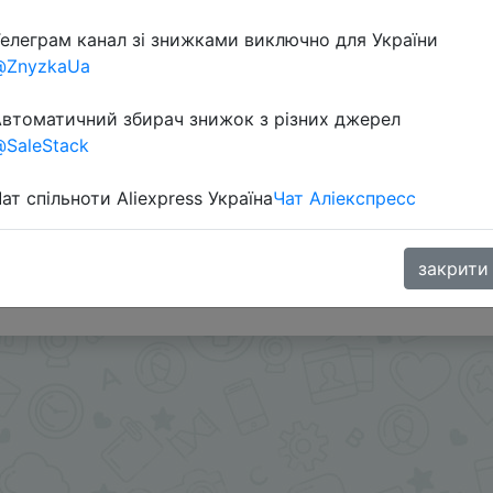
елеграм канал зі знижками виключно для України
@ZnyzkaUa
втоматичний збирач знижок з різних джерел
SaleStack
ат спільноти Aliexpress Україна
Чат Аліекспресс
ми - @Skidkovozik
закрити
.me/%2B8jHVizJO6XY3M2Qy