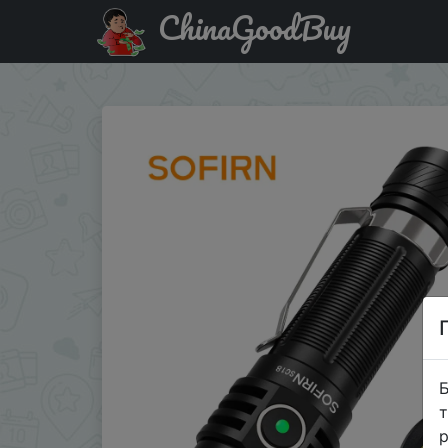
ChinaGoodBuy
Акція на Sofirn SC18 1800lm EDC Flashlight USB C Rechar
Б
т
р