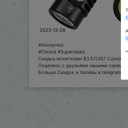
Т
2023-12-28
А
@
#Aliexpress
Ч
#Choice #Superdeals
Скидка монетками $3.57(357 Coins)
Поделись с друзьями нашими сервиса
Больше Скидок и Халявы в telegram
t