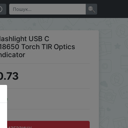
th Power Indicator
×
lashlight USB C
8650 Torch TIR Optics
ndicator
0.73
ale
до магазину