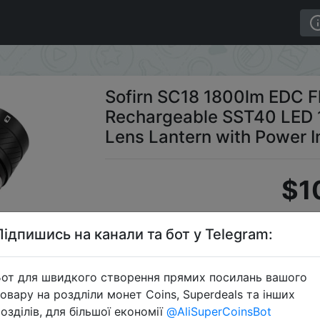
geable SST40 LED 18650 Torch TIR Optics Lens Lantern wi
Sofirn SC18 1800lm EDC F
Rechargeable SST40 LED 1
Lens Lantern with Power I
$1
Підпишись на канали та бот у Telegram:
S
от для швидкого створення прямих посилань вашого
овару на роздліли монет Coins, Superdeals та інших
озділів, для більшої економії
@AliSuperCoinsBot
Перейти 