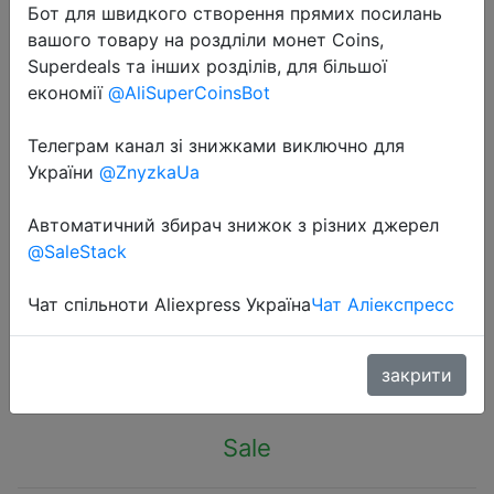
Бот для швидкого створення прямих посилань
вашого товару на роздліли монет Coins,
Superdeals та інших розділів, для більшої
економії
@AliSuperCoinsBot
Телеграм канал зі знижками виключно для
2023-12-25
України
@ZnyzkaUa
Essager Portable Desktop Holder
Foldable Mini Moblie Phone Stand
Автоматичний збирач знижок з різних джерел
For iPhone 13 Pro Max iPad Xiaomi
@SaleStack
Desk Bracket Portable Stand
Чат спільноти Aliexpress Україна
Чат Аліекспресс
$0.87
закрити
Sale