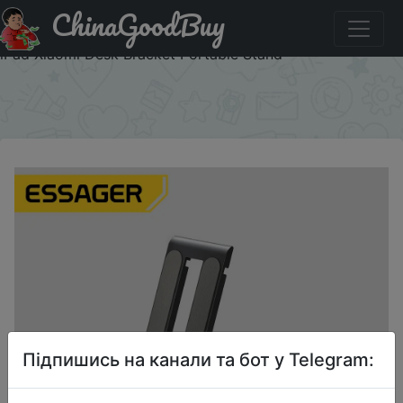
ChinaGoodBuy
Придбати по знижці Essager Portable Desktop Holder
Foldable Mini Moblie Phone Stand For iPhone 13 Pro Max
iPad Xiaomi Desk Bracket Portable Stand
×
Підпишись на канали та бот у Telegram: