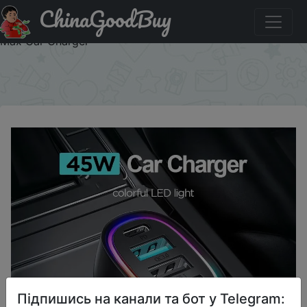
ChinaGoodBuy
Знижка на Joyroom 45W 4 in 1 Car Charger Super Fast
PD3.0 QC3.0 Car Charger Adapter for iPhone 15 14 13Pro
Max Car Charger
×
Підпишись на канали та бот у Telegram: