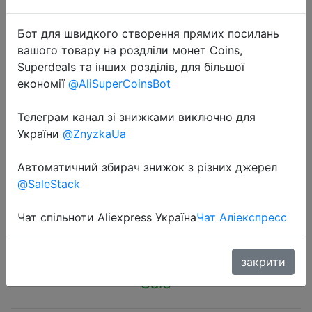
Бот для швидкого створення прямих посилань
вашого товару на роздліли монет Coins,
Superdeals та інших розділів, для більшої
економії
@AliSuperCoinsBot
2023-12-24
Joyroom 45W 4 in 1 Car Charger
Телеграм канал зі знижками виключно для
Super Fast PD3.0 QC3.0 Car
України
@ZnyzkaUa
Charger Adapter for iPhone 15 14
Автоматичний збирач знижок з різних джерел
13Pro Max Car Charger
@SaleStack
Чат спільноти Aliexpress Україна
Чат Аліекспресс
$3.29
закрити
Sale