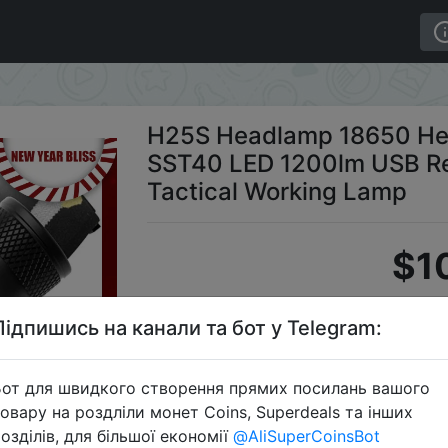
 Luminus SST40 LED 1200lm USB Rechargeable Outdoor Ta
H25S Headlamp 18650 Hea
SST40 LED 1200lm USB Re
Tactical Working Lamp
$1
Підпишись на канали та бот у Telegram:
S
от для швидкого створення прямих посилань вашого
овару на роздліли монет Coins, Superdeals та інших
озділів, для більшої економії
@AliSuperCoinsBot
Перейти 