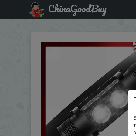
ChinaGoodBuy
Придбати по акціи H25S Headlamp 18650 Headlight Dual
Б
т
р