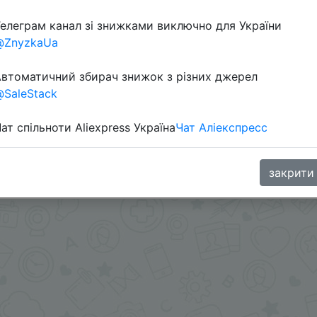
елеграм канал зі знижками виключно для України
@ZnyzkaUa
втоматичний збирач знижок з різних джерел
SaleStack
ат спільноти Aliexpress Україна
Чат Аліекспресс
ми - @Skidkovozik
.me/%2B8jHVizJO6XY3M2Qy
закрити