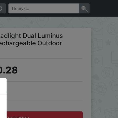
ctical Working Lamp
×
dlight Dual Luminus
chargeable Outdoor
0.28
ale
до магазину