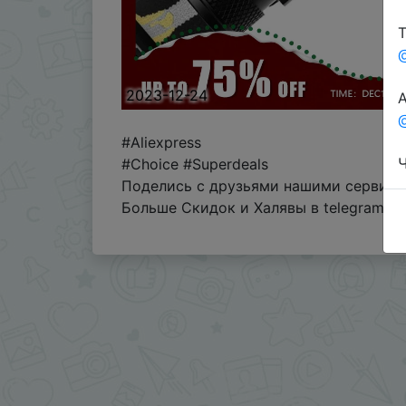
Т
2023-12-24
А
@
#Aliexpress
Ч
#Choice #Superdeals
Поделись с друзьями нашими сервиса
Больше Скидок и Халявы в telegram
t