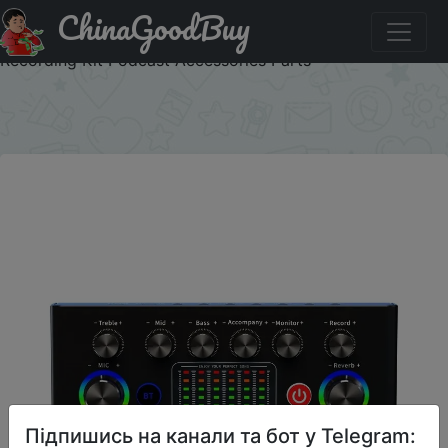
ChinaGoodBuy
Купити на розпродажі Professional Sound Card Live
Cards Computer PC Mixing Console Professional Studio
Recording Kit Podcast Accessories Parts
×
Підпишись на канали та бот у Telegram: