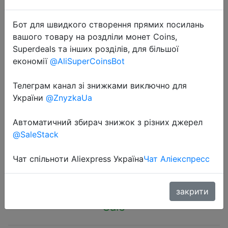
Бот для швидкого створення прямих посилань
вашого товару на роздліли монет Coins,
Superdeals та інших розділів, для більшої
економії
@AliSuperCoinsBot
2023-12-24
Professional Sound Card Live Cards
Телеграм канал зі знижками виключно для
Computer PC Mixing Console
України
@ZnyzkaUa
Professional Studio Recording Kit
Автоматичний збирач знижок з різних джерел
Podcast Accessories Parts
@SaleStack
Чат спільноти Aliexpress Україна
Чат Аліекспресс
$8.19
закрити
Sale