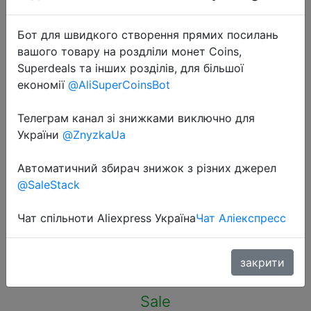
Бот для швидкого створення прямих посилань
вашого товару на роздліли монет Coins,
Superdeals та інших розділів, для більшої
економії
@AliSuperCoinsBot
2023-12-23
Screen Protector For Apple Watch
Телеграм канал зі знижками виключно для
38MM 40MM 42MM 44MM 41MM
України
@ZnyzkaUa
45MM Soft Film For IWatch Ultra
Автоматичний збирач знижок з різних джерел
49MM 8 7/6/5/4/3 SE Not
@SaleStack
Tempered
Чат спільноти Aliexpress Україна
Чат Аліекспресс
$0.22
закрити
Sale