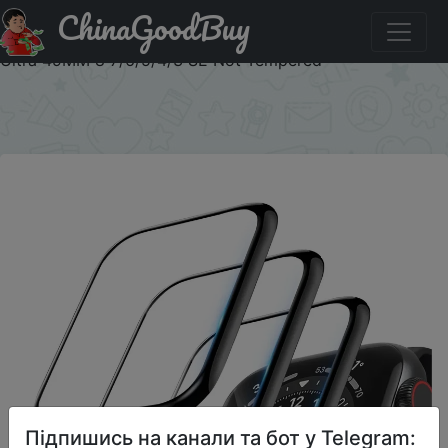
ChinaGoodBuy
Знижка на Screen Protector For Apple Watch 38MM
40MM 42MM 44MM 41MM 45MM Soft Film For IWatch
Ultra 49MM 8 7/6/5/4/3 SE Not Tempered
×
Підпишись на канали та бот у Telegram: