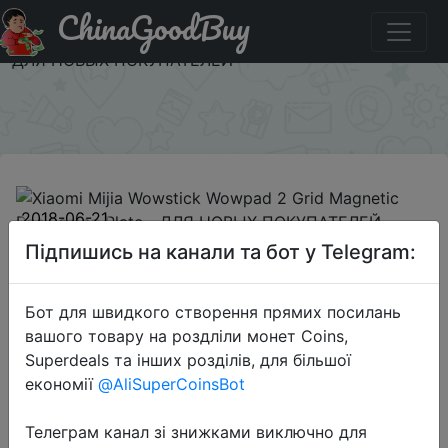
ChinaGoodBuy
Промокод на знижку NEWGBmidyear18621RU2 Xiaomi
Mijia Wowstick Wowpad 2 Grid Magnetic Positioning Plate
- ДЛЯ НОВЫХ ПОКУПАТЕЛЕЙ
×
2018-06-21
Xiaomi Mijia Wowstick Wowpad 2
Підпишись на канали та бот у Telegram:
Grid Magnetic Positioning Plate -
ДЛЯ НОВЫХ ПОКУПАТЕЛЕЙ
Бот для швидкого створення прямих посилань
вашого товару на роздліли монет Coins,
Superdeals та інших розділів, для більшої
$0.99
економії
@AliSuperCoinsBot
Телеграм канал зі знижками виключно для