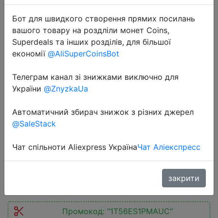
Бот для швидкого створення прямих посилань
вашого товару на роздліли монет Coins,
Superdeals та інших розділів, для більшої
економії
@AliSuperCoinsBot
2023-12-15
Телеграм канал зі знижками виключно для
New Product 1More PistonBudsPRO
України
@ZnyzkaUa
Q30 EC305 ANC wireless
Bluetooth5.3 Headphones Bass
Автоматичний збирач знижок з різних джерел
Boost TWS EC305 Earbuds 30H
@SaleStack
Battery
Чат спільноти Aliexpress Україна
Чат Аліекспресс
$41.83
закрити
Промокод:
"1T56ES1PMAUC"