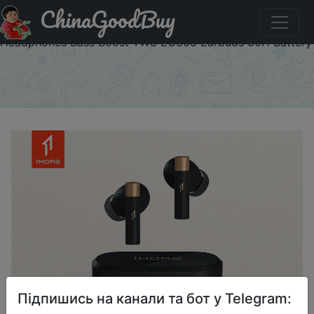
ChinaGoodBuy
Купити по знижці 1T56ES1PMAUC New Product 1More
PistonBudsPRO Q30 EC305 ANC wireless Bluetooth5.3
Headphones Bass Boost TWS EC305 Earbuds 30H Battery
×
Підпишись на канали та бот у Telegram: