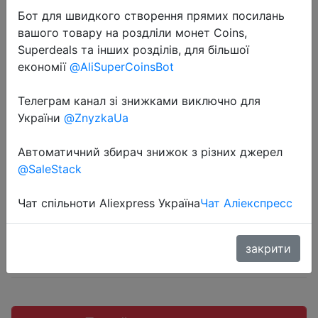
Бот для швидкого створення прямих посилань
вашого товару на роздліли монет Coins,
Superdeals та інших розділів, для більшої
економії
@AliSuperCoinsBot
2023-12-14
2023 Summer New Baby T-shirts
Телеграм канал зі знижками виключно для
України
@ZnyzkaUa
Cotton Girls Top Tees Cartoon Boys
Shirts Kids Clothing
Автоматичний збирач знижок з різних джерел
@SaleStack
$1.58
Чат спільноти Aliexpress Україна
Чат Аліекспресс
закрити
Sale