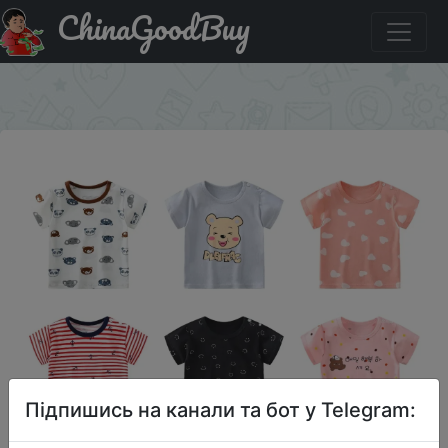
ChinaGoodBuy
Купити на розпродажі 2023 Summer New Baby T-shirts
Cotton Girls Top Tees Cartoon Boys Shirts Kids Clothing
×
Підпишись на канали та бот у Telegram: