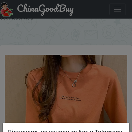
ChinaGoodBuy
Знижка на Loose Summer Women T-shirt Wide Letter
Round Neck Half Sleeve Top Trendy Base Shirt East
Southeast Asia
×
Підпишись на канали та бот у Telegram: