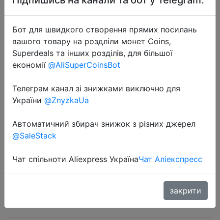
Бот для швидкого створення прямих посилань
вашого товару на роздліли монет Coins,
Superdeals та інших розділів, для більшої
економії
@AliSuperCoinsBot
2023-12-13
Loose Summer Women T-shirt Wide
Телеграм канал зі знижками виключно для
Letter Round Neck Half Sleeve Top
України
@ZnyzkaUa
Trendy Base Shirt East Southeast
Asia
Автоматичний збирач знижок з різних джерел
@SaleStack
$2.19
Чат спільноти Aliexpress Україна
Чат Аліекспресс
закрити
Sale