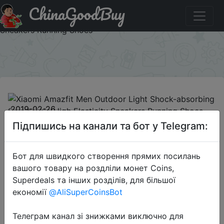
ChinaGoodBuy
Купити по знижці AFIT1 Xiaomi Amazfit Men Outdoor
Light Shock-absorbing Smart Chip High Elasticity
Sneakers Running Shoes
×
2019-02-26
Xiaomi Amazfit Men Outdoor Light
Підпишись на канали та бот у Telegram:
Shock-absorbing Smart Chip High
Elasticity Sneakers Running Shoes
Бот для швидкого створення прямих посилань
вашого товару на роздліли монет Coins,
Superdeals та інших розділів, для більшої
$36.74
економії
@AliSuperCoinsBot
Телеграм канал зі знижками виключно для