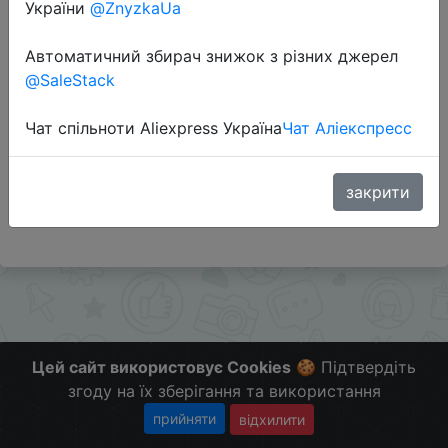
України
@ZnyzkaUa
Промокод:
"AFIT1"
Автоматичний збирач знижок з різних джерел
@SaleStack
Перейти до магазину
Чат спільноти Aliexpress Україна
Чат Аліекспресс
#Banggood
закрити
Больше скидок в телеграмм
t.me/ChinaGoodBuy
Цей сайт використовує Cookies
🍪 Підтвердіть
згоду на їх зберігання та використання
прийняти
відхилити