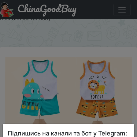
ChinaGoodBuy
Знижка на 2PCS Children Clothing Vest Suit Children's
Sets Summer Cotton T-Shirts Shorts Boys Girls Sleeveless
Kids Clothes for baby
×
Підпишись на канали та бот у Telegram: