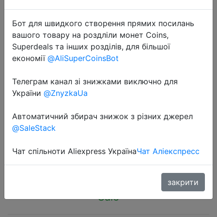
Бот для швидкого створення прямих посилань
вашого товару на роздліли монет Coins,
Superdeals та інших розділів, для більшої
економії
@AliSuperCoinsBot
2023-12-12
2PCS Children Clothing Vest Suit
Телеграм канал зі знижками виключно для
Children's Sets Summer Cotton T-
України
@ZnyzkaUa
Shirts Shorts Boys Girls Sleeveless
Автоматичний збирач знижок з різних джерел
Kids Clothes for baby
@SaleStack
Чат спільноти Aliexpress Україна
Чат Аліекспресс
$1.69
закрити
Sale