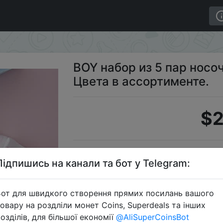
 Цвета в ассортименте.
BOY набор из 5 пар носо
Цвета в ассортименте.
$2
S
Підпишись на канали та бот у Telegram:
от для швидкого створення прямих посилань вашого
овару на роздліли монет Coins, Superdeals та інших
Перейти 
озділів, для більшої економії
@AliSuperCoinsBot