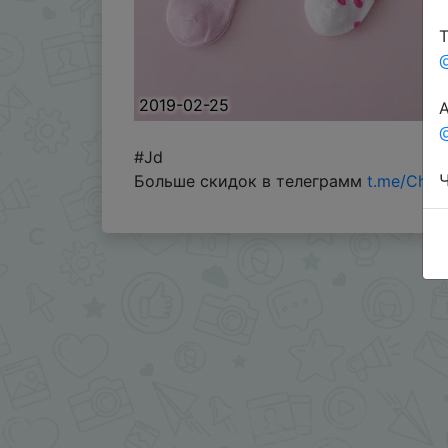
Т
2019-02-25
А
@
#Jd
Ч
Больше скидок в телеграмм
t.me/Chin