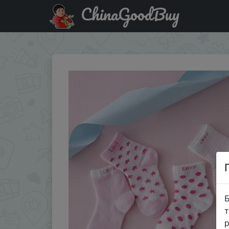
ChinaGoodBuy
Придбати BOY набор из 5 пар носочков для младенцев.
Б
т
р