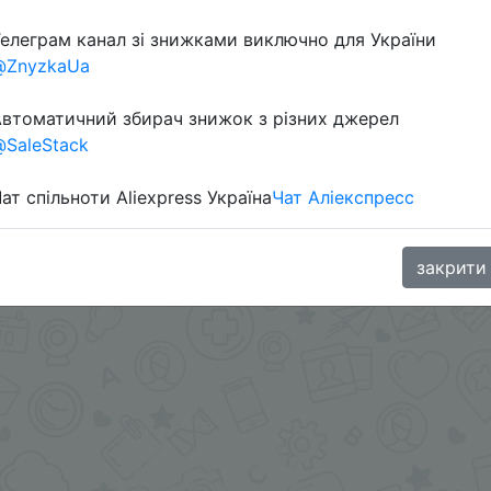
елеграм канал зі знижками виключно для України
@ZnyzkaUa
втоматичний збирач знижок з різних джерел
SaleStack
ат спільноти Aliexpress Україна
Чат Аліекспресс
aGoodBuy
закрити