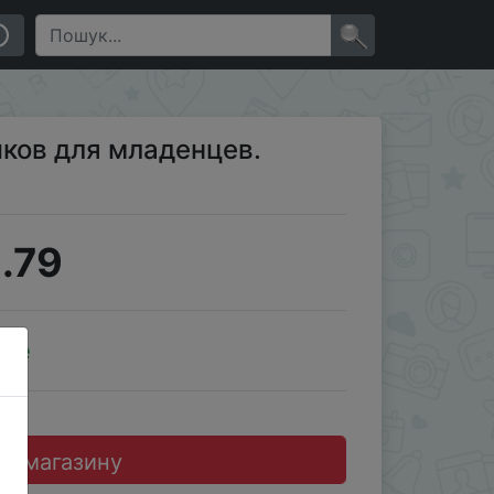
×
чков для младенцев.
.79
ale
до магазину