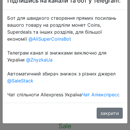
Підпишись на канали та бот у Telegram:
Бот для швидкого створення прямих посилань
вашого товару на роздліли монет Coins,
Superdeals та інших розділів, для більшої
економії
@AliSuperCoinsBot
2023-12-06
HENGSUR CAT8 Ethernet Cable
Телеграм канал зі знижками виключно для
40Gbps 2000MHz RJ45 10M 20M
України
@ZnyzkaUa
30M Network Internet Patch Cord
for Modem Router Cable Ethernet
Автоматичний збирач знижок з різних джерел
CAT 8
@SaleStack
Чат спільноти Aliexpress Україна
Чат Аліекспресс
$1
закрити
Sale