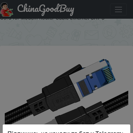
ChinaGoodBuy
Придбати HENGSUR CAT8 Ethernet Cable 40Gbps
2000MHz RJ45 10M 20M 30M Network Internet Patch
Cord for Modem Router Cable Ethernet CAT 8
×