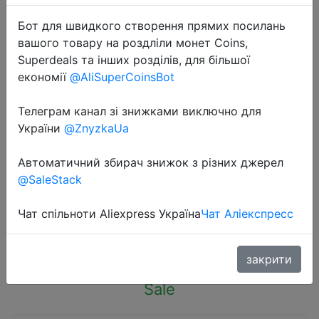
Бот для швидкого створення прямих посилань
вашого товару на роздліли монет Coins,
Superdeals та інших розділів, для більшої
економії
@AliSuperCoinsBot
2023-12-05
Телеграм канал зі знижками виключно для
Baseus USB Bluetooth Adapter
України
@ZnyzkaUa
Dongle Adaptador Bluetooth 5.1 for
PC Laptop Wireless Speaker Audio
Автоматичний збирач знижок з різних джерел
Receiver USB Transmitter
@SaleStack
Чат спільноти Aliexpress Україна
Чат Аліекспресс
$2.65
закрити
Sale