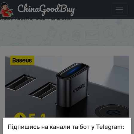
ChinaGoodBuy
Знижка на Baseus USB Bluetooth Adapter Dongle
Adaptador Bluetooth 5.1 for PC Laptop Wireless Speaker
Audio Receiver USB Transmitter
×
Підпишись на канали та бот у Telegram: