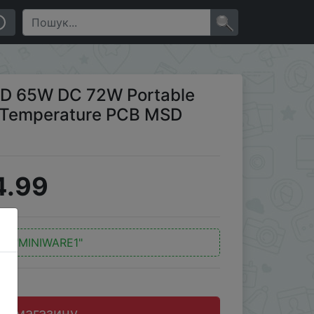
re PCB MSD Soldering Tool
×
 PD 65W DC 72W Portable
le Temperature PCB MSD
4.99
д:
"MINIWARE1"
до магазину