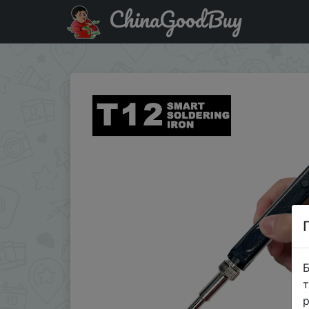
ChinaGoodBuy
Код на знижку MINIWARE1 T12 Smart Soldering Iron PD 65
Б
т
р