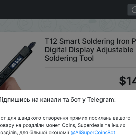
W DC 72W Portable Digital Display Adjustable Temperatu
T12 Smart Soldering Iron
Digital Display Adjustab
Soldering Tool
$1
Підпишись на канали та бот у Telegram:
Промоко
от для швидкого створення прямих посилань вашого
овару на роздліли монет Coins, Superdeals та інших
озділів, для більшої економії
@AliSuperCoinsBot
Перейти 