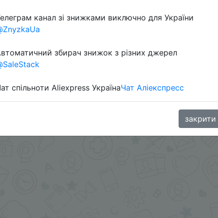
елеграм канал зі знижками виключно для України
@ZnyzkaUa
втоматичний збирач знижок з різних джерел
SaleStack
ат спільноти Aliexpress Україна
Чат Аліекспресс
.me/%2B8jHVizJO6XY3M2Qy
закрити