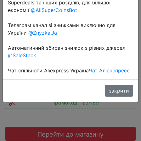
Superdeals та інших розділів, для більшої
економії
@AliSuperCoinsBot
Телеграм канал зі знижками виключно для
України
@ZnyzkaUa
2019-02-24
Xiaomi телевизор HD-Ready Smart
Автоматичний збирач знижок з різних джерел
4A 32" Global Version
@SaleStack
Чат спільноти Aliexpress Україна
Чат Аліекспресс
$196.99
закрити
Промокод:
"$3/169"
Перейти до магазину