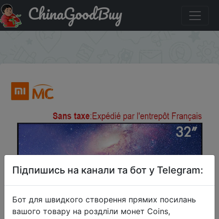
ChinaGoodBuy
Придбати по знижці $3/169 Xiaomi телевизор HD-Ready
Smart 4A 32" Global Version
×
Підпишись на канали та бот у Telegram:
Бот для швидкого створення прямих посилань
вашого товару на роздліли монет Coins,