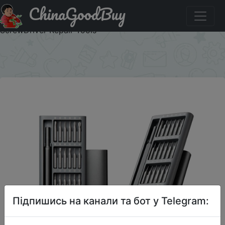
ChinaGoodBuy
Знижка на 100% Original Xiaomi Mijia Wiha 24 in 1
Precision Screw Driver Kit 60HRC Magnetic Bits
ScrewDriver Repair Tools
×
Підпишись на канали та бот у Telegram: