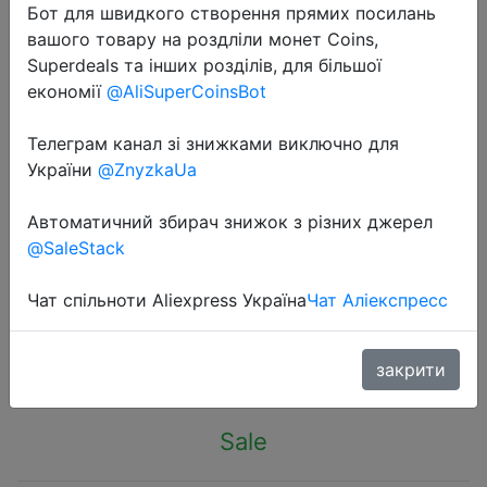
Бот для швидкого створення прямих посилань
вашого товару на роздліли монет Coins,
Superdeals та інших розділів, для більшої
економії
@AliSuperCoinsBot
Телеграм канал зі знижками виключно для
2023-12-03
України
@ZnyzkaUa
100% Original Xiaomi Mijia Wiha 24
in 1 Precision Screw Driver Kit
Автоматичний збирач знижок з різних джерел
60HRC Magnetic Bits ScrewDriver
@SaleStack
Repair Tools
Чат спільноти Aliexpress Україна
Чат Аліекспресс
$15.36
закрити
Sale