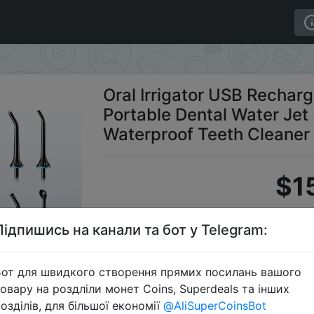
Portable Dental Water Jet 300ML Water Tank Waterproof Te
Oral Irrigator USB Rechar
Portable Dental Water Je
Waterproof Teeth Cleaner 
$1
Підпишись на канали та бот у Telegram:
S
от для швидкого створення прямих посилань вашого
овару на роздліли монет Coins, Superdeals та інших
озділів, для більшої економії
@AliSuperCoinsBot
Перейти 