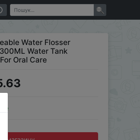
eth Cleaner For Oral Care
×
geable Water Flosser
t 300ML Water Tank
For Oral Care
5.63
ale
до магазину