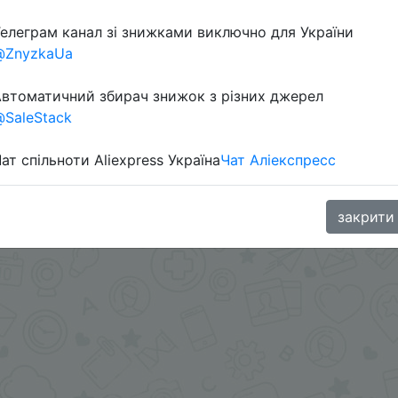
елеграм канал зі знижками виключно для України
@ZnyzkaUa
втоматичний збирач знижок з різних джерел
SaleStack
ат спільноти Aliexpress Україна
Чат Аліекспресс
.me/%2B8jHVizJO6XY3M2Qy
закрити