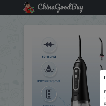
ChinaGoodBuy
Придбати Oral Irrigator USB Rechargeable Water Flosser 
Б
т
р