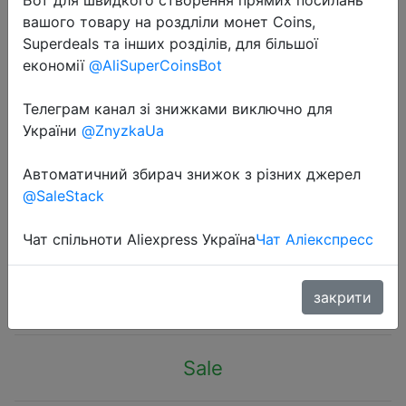
вашого товару на роздліли монет Coins,
Superdeals та інших розділів, для більшої
економії
@AliSuperCoinsBot
Телеграм канал зі знижками виключно для
2023-11-28
України
@ZnyzkaUa
ANENG BT189 Button Cell Battery
Tester Universal Household LCD
Автоматичний збирач знижок з різних джерел
@SaleStack
Display 9V N D C AA AAA Battery
Tester Power Bank Detectors Tools
Чат спільноти Aliexpress Україна
Чат Аліекспресс
$3.39
закрити
Sale