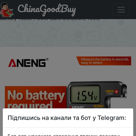
ChinaGoodBuy
Акція на ANENG BT189 Button Cell Battery Tester
Universal Household LCD Display 9V N D C AA AAA
Battery Tester Power Bank Detectors Tools
×
Підпишись на канали та бот у Telegram:
Бот для швидкого створення прямих посилань