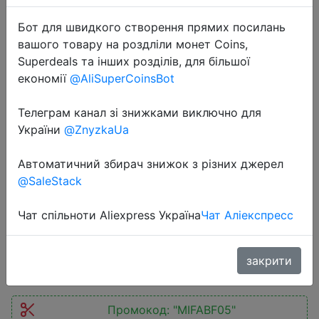
Бот для швидкого створення прямих посилань
вашого товару на роздліли монет Coins,
Superdeals та інших розділів, для більшої
економії
@AliSuperCoinsBot
2023-11-27
Телеграм канал зі знижками виключно для
mifa WildBox Bluetooth Speaker
України
@ZnyzkaUa
60W Bluetooth 5.3 Wireless
Speakers Loud with BassUp
Автоматичний збирач знижок з різних джерел
Technology IPX7 Waterproof
@SaleStack
Camping Speaker
Чат спільноти Aliexpress Україна
Чат Аліекспресс
$72.49
закрити
Промокод:
"MIFABF05"