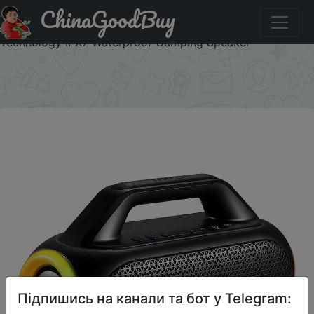
ChinaGoodBuy
Код на знижку MIFABF05 mifa WildBox Bluetooth Speaker
60W Bluetooth 5.3 Wireless Speakers Loud with BassUp
Technology IPX7 Waterproof Camping Speaker
×
Підпишись на канали та бот у Telegram: