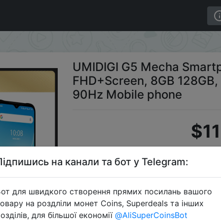
6.6" FHD+Screen, 8GB 128GB, 50MP Camera,6000mAh 90Hz
UMIDIGI G5 Mecha Smartph
FHD+Screen, 8GB 128GB
90Hz Mobile phone
$11
Підпишись на канали та бот у Telegram:
S
от для швидкого створення прямих посилань вашого
овару на роздліли монет Coins, Superdeals та інших
озділів, для більшої економії
@AliSuperCoinsBot
Перейти 