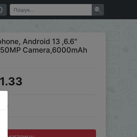
 Mobile phone
×
one, Android 13 ,6.6"
, 50MP Camera,6000mAh
1.33
ale
до магазину