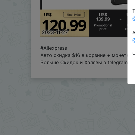
Т
2023-11-27
А
@
#Aliexpress
Ч
Авто скидка $16 в корзине + монетки
Больше Скидок и Халявы в telegram
t