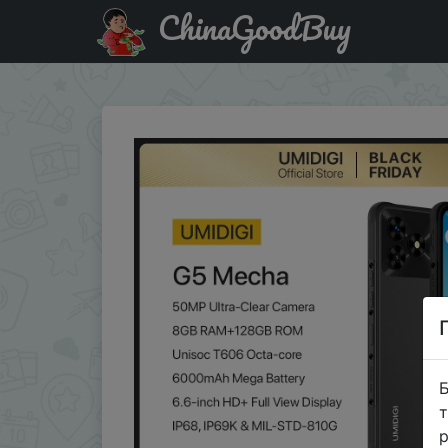
ChinaGoodBuy
Знижка на UMIDIGI G5 Mecha Smartphone, Android 13 ,
Б
т
р