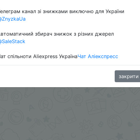
елеграм канал зі знижками виключно для України
@ZnyzkaUa
втоматичний збирач знижок з різних джерел
SaleStack
ат спільноти Aliexpress Україна
Чат Аліекспресс
 $6.39(639 Coins) + промокод распродажи AEUA10
.me/%2B8jHVizJO6XY3M2Qy
закрити