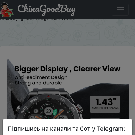
ChinaGoodBuy
Придбати HAYLOU Watch R8 Smartwatch 1.43'' AMOLED
HD Display Smart Watch Bluetooth Call & Voice Assistant
Mulitary-grade Toughness Watch
×
Підпишись на канали та бот у Telegram: