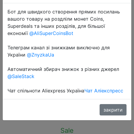
Бот для швидкого створення прямих посилань
вашого товару на роздліли монет Coins,
Superdeals та інших розділів, для більшої
економії
@AliSuperCoinsBot
2023-11-25
Телеграм канал зі знижками виключно для
HAYLOU Watch R8 Smartwatch
України
@ZnyzkaUa
1.43'' AMOLED HD Display Smart
Watch Bluetooth Call & Voice
Автоматичний збирач знижок з різних джерел
Assistant Mulitary-grade
@SaleStack
Toughness Watch
Чат спільноти Aliexpress Україна
Чат Аліекспресс
$26.14
закрити
Sale