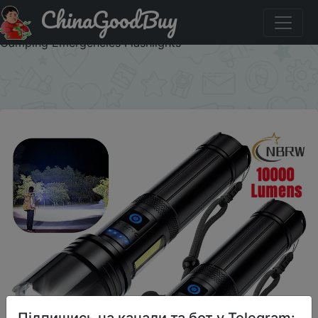
ChinaGoodBuy
Придбати Rechargeable XHP70 Led Flashlight 10000 High
Lumens Tactical Light Waterproof Zoomable 7 Mode
Camping Emergencies Flashlights
×
Підпишись на канали та бот у Telegram: