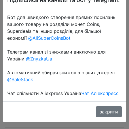
Бот для швидкого створення прямих посилань
вашого товару на роздліли монет Coins,
Superdeals та інших розділів, для більшої
економії
@AliSuperCoinsBot
2023-11-24
Rechargeable XHP70 Led Flashlight
Телеграм канал зі знижками виключно для
10000 High Lumens Tactical Light
України
@ZnyzkaUa
Waterproof Zoomable 7 Mode
Camping Emergencies Flashlights
Автоматичний збирач знижок з різних джерел
@SaleStack
$4.36
Чат спільноти Aliexpress Україна
Чат Аліекспресс
закрити
Sale