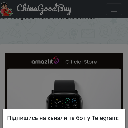
ChinaGoodBuy
Придбати по знижці New Version Amazfit GTS 2 mini
GPS Smartwatch AMOLED Display 68 Sports Modes Sleep
Monitoring SmartWatch For Android For iOS
×
Підпишись на канали та бот у Telegram: