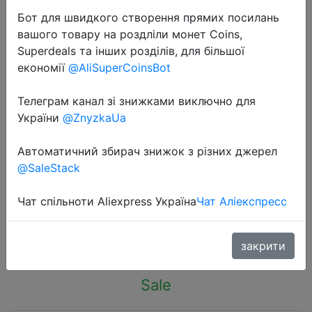
Бот для швидкого створення прямих посилань
вашого товару на роздліли монет Coins,
Superdeals та інших розділів, для більшої
економії
@AliSuperCoinsBot
2023-11-23
Телеграм канал зі знижками виключно для
New Version Amazfit GTS 2 mini
України
@ZnyzkaUa
GPS Smartwatch AMOLED Display
Автоматичний збирач знижок з різних джерел
68 Sports Modes Sleep Monitoring
@SaleStack
SmartWatch For Android For iOS
Чат спільноти Aliexpress Україна
Чат Аліекспресс
$42.25
закрити
Sale