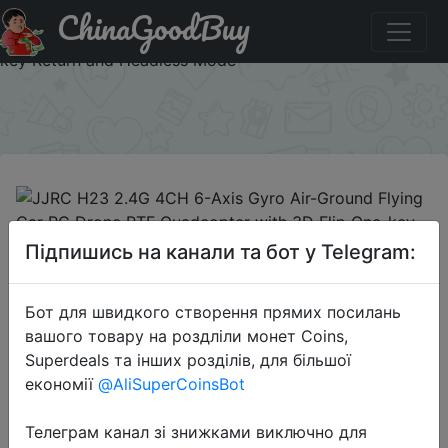
ChinaGoodBuy
Знижка на JJRC H23 2.4G 4CH 6-Axis Gyro Air-Ground
Flying Car RC Drone RTF Quadcopter with 3D Flip One-
key Return and Headless Mode
×
2019-02-21
Підпишись на канали та бот у Telegram:
JJRC H23 2.4G 4CH 6-Axis Gyro
Air-Ground Flying Car RC Drone RTF
Бот для швидкого створення прямих посилань
Quadcopter with 3D Flip One-key
вашого товару на роздліли монет Coins,
Return and Headless Mode
Superdeals та інших розділів, для більшої
економії
@AliSuperCoinsBot
$31.99
Телеграм канал зі знижками виключно для