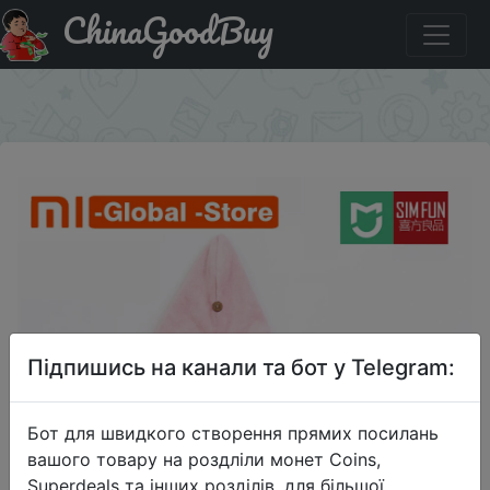
ChinaGoodBuy
Акція на Xiaomi Mijia Sim Fun полотенце для ухода за
волосами.
×
Підпишись на канали та бот у Telegram:
Бот для швидкого створення прямих посилань
вашого товару на роздліли монет Coins,
Superdeals та інших розділів, для більшої