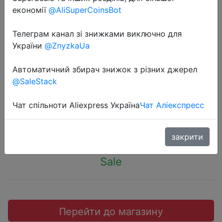
економії
@AliSuperCoinsBot
Телеграм канал зі знижками виключно для
України
@ZnyzkaUa
2019-02-21
Xiaomi Mijia Sim Fun полотенце для
Автоматичний збирач знижок з різних джерел
@SaleStack
ухода за волосами.
Чат спільноти Aliexpress Україна
Чат Аліекспресс
$8.59
закрити
Sale
Перейти до магазину