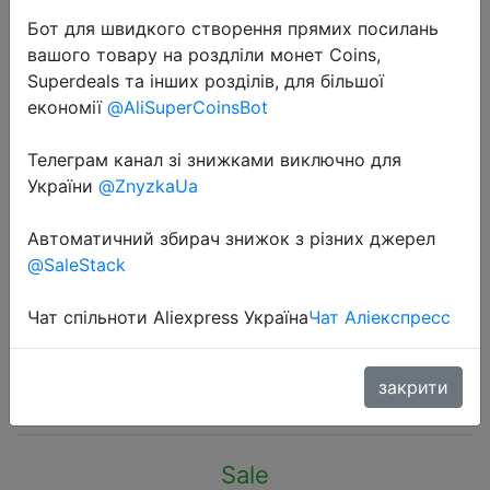
Бот для швидкого створення прямих посилань
вашого товару на роздліли монет Coins,
Superdeals та інших розділів, для більшої
економії
@AliSuperCoinsBot
2023-11-22
Телеграм канал зі знижками виключно для
USB C To 3.5mm Headphone Jack
України
@ZnyzkaUa
Adapter Type C Listen Song
Автоматичний збирач знижок з різних джерел
Charging 2 in1 Socket Audio
@SaleStack
Converter Jack for Xiaomi Oppo
Vivo Huawei
Чат спільноти Aliexpress Україна
Чат Аліекспресс
$0.38
закрити
Sale