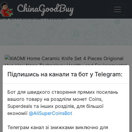
ChinaGoodBuy
Придбати по знижці 92a5e6 XIAOMI Home Ceramic Knife
Set 4 Pieces Origional Huo Hou Nano Technology Healthy
and Environmental Protection
×
2019-02-20
Підпишись на канали та бот у Telegram:
XIAOMI Home Ceramic Knife Set 4
Pieces Origional Huo Hou Nano
Бот для швидкого створення прямих посилань
Technology Healthy and
вашого товару на роздліли монет Coins,
Environmental Protection
Superdeals та інших розділів, для більшої
економії
@AliSuperCoinsBot
$29.99
Телеграм канал зі знижками виключно для