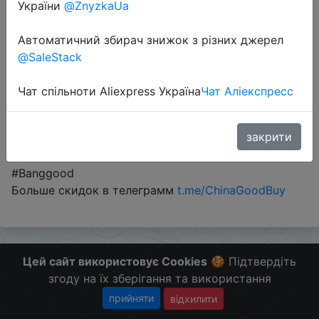
України
@ZnyzkaUa
Автоматичний збирач знижок з різних джерел
Промокод:
"92a5e6"
@SaleStack
Чат спільноти Aliexpress Україна
Чат Аліекспресс
Перейти до магазину
закрити
#Banggood
Больше скидок в телеграмм
t.me/ChinaGoodBuy
Цей сайт використовує Cookies
🍪 Підтвердіть
згоду на їх зберігання та використання
прийняти
відхилити