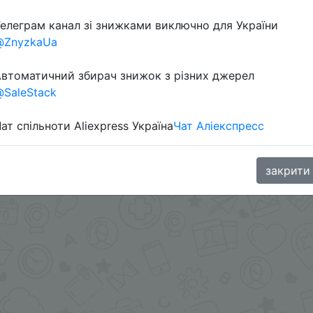
елеграм канал зі знижками виключно для України
aGoodBuy
@ZnyzkaUa
втоматичний збирач знижок з різних джерел
SaleStack
ат спільноти Aliexpress Україна
Чат Аліекспресс
закрити