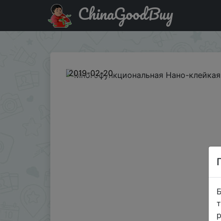
ChinaGoodBuy
Паридбати з промокодом 4fed42 Многофункциональная
2019-02-20
Б
т
р