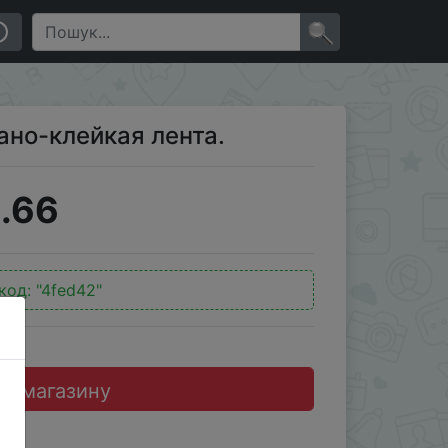
×
но-клейкая лента.
.66
код:
"4fed42"
до магазину