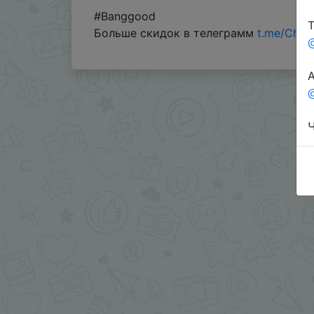
#Banggood
Т
Больше скидок в телеграмм
t.me/Chin
А
@
Ч