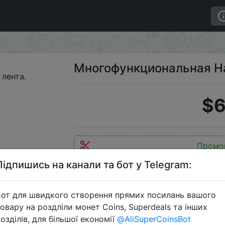
 Нано-клейкая лента.
Многофункциональная На
$6
Промо
Підпишись на канали та бот у Telegram:
от для швидкого створення прямих посилань вашого
Перейти 
овару на роздліли монет Coins, Superdeals та інших
озділів, для більшої економії
@AliSuperCoinsBot